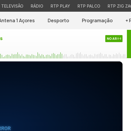
TELEVISÃO
RÁDIO
RTP PLAY
RTP PALCO
RTP ZIG ZA
Antena 1 Açores
Desporto
Programação
+ 
es
NO AR
RROR