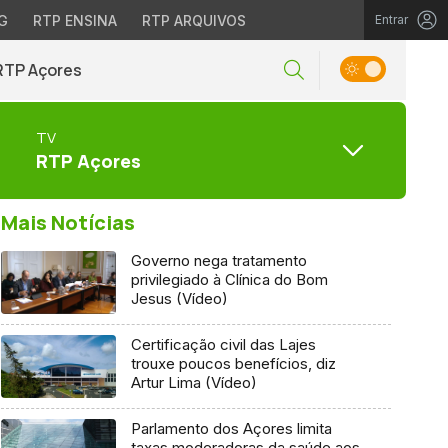
G
RTP ENSINA
RTP ARQUIVOS
Entrar
RTP Açores
TV
RTP Açores
Mais Notícias
Governo nega tratamento
privilegiado à Clínica do Bom
Jesus (Vídeo)
Certificação civil das Lajes
trouxe poucos benefícios, diz
Artur Lima (Vídeo)
Parlamento dos Açores limita
taxas moderadoras da saúde aos