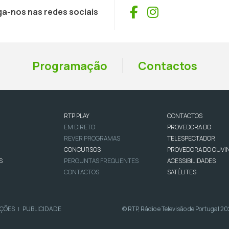
Facebook
Instagram
ga-nos nas redes sociais
Programação
Contactos
RTP PLAY
CONTACTOS
EM DIRETO
PROVEDORA DO
REVER PROGRAMAS
TELESPECTADOR
CONCURSOS
PROVEDORA DO OUVI
S
PERGUNTAS FREQUENTES
ACESSIBILIDADES
CONTACTOS
SATÉLITES
IÇÕES
PUBLICIDADE
© RTP, Rádio e Televisão de Portugal 2
|