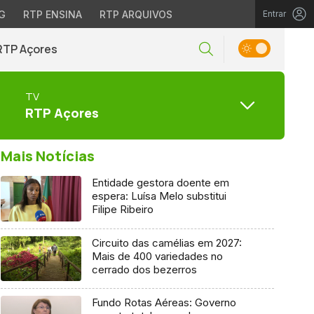
G
RTP ENSINA
RTP ARQUIVOS
Entrar
RTP Açores
TV
RTP Açores
Mais Notícias
Entidade gestora doente em
espera: Luísa Melo substitui
Filipe Ribeiro
Circuito das camélias em 2027:
Mais de 400 variedades no
cerrado dos bezerros
Fundo Rotas Aéreas: Governo