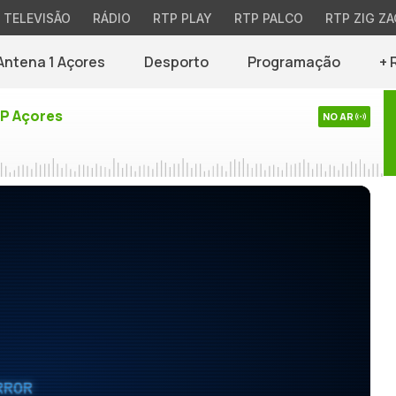
TELEVISÃO
RÁDIO
RTP PLAY
RTP PALCO
RTP ZIG ZA
Antena 1 Açores
Desporto
Programação
+ 
TP Açores
NO AR
RROR