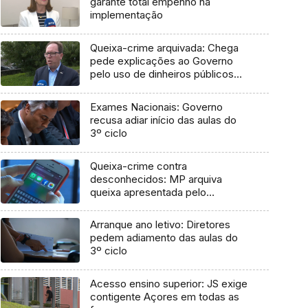
garante total empenho na
implementação
Queixa-crime arquivada: Chega
pede explicações ao Governo
pelo uso de dinheiros públicos
em processo judicial
Exames Nacionais: Governo
recusa adiar início das aulas do
3º ciclo
Queixa-crime contra
desconhecidos: MP arquiva
queixa apresentada pelo
Governo em 2021
Arranque ano letivo: Diretores
pedem adiamento das aulas do
3º ciclo
Acesso ensino superior: JS exige
contigente Açores em todas as