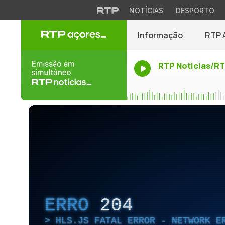
NOTÍCIAS
DESPORTO
Informação
RTP 
RTP Noticias/R
ERRO
204
HLS.JS FATAL ERROR - NETWORK E