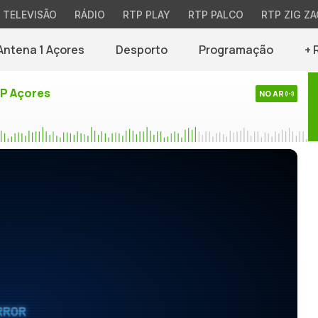
TELEVISÃO
RÁDIO
RTP PLAY
RTP PALCO
RTP ZIG ZA
Antena 1 Açores
Desporto
Programação
+ 
TP Açores
NO AR
RROR