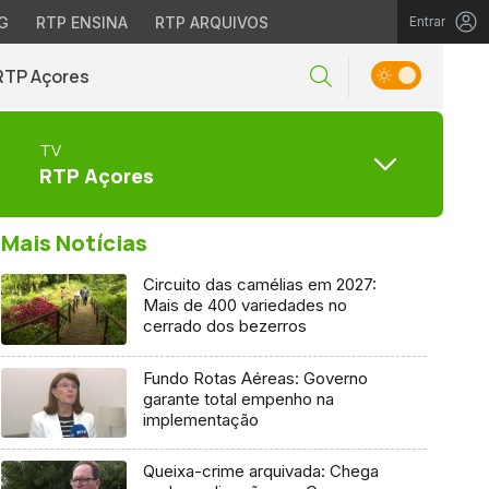
G
RTP ENSINA
RTP ARQUIVOS
Entrar
RTP Açores
TV
RTP Açores
Mais Notícias
Circuito das camélias em 2027:
Mais de 400 variedades no
cerrado dos bezerros
Fundo Rotas Aéreas: Governo
garante total empenho na
implementação
Queixa-crime arquivada: Chega