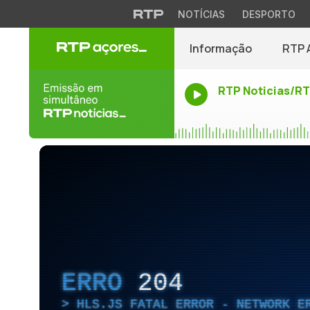
NOTÍCIAS
DESPORTO
Informação
RTP 
RTP Noticias/R
ERRO
204
HLS.JS FATAL ERROR - NETWORK E