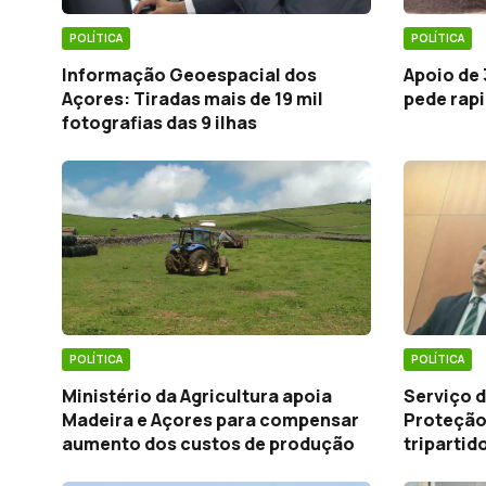
POLÍTICA
POLÍTICA
Informação Geoespacial dos
Apoio de
Açores: Tiradas mais de 19 mil
pede rapi
fotografias das 9 ilhas
POLÍTICA
POLÍTICA
Ministério da Agricultura apoia
Serviço d
Madeira e Açores para compensar
Proteção 
aumento dos custos de produção
tripartid