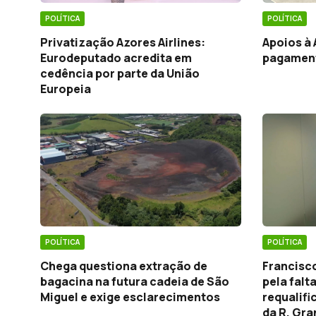
POLÍTICA
POLÍTICA
Privatização Azores Airlines:
Apoios à 
Eurodeputado acredita em
pagamen
cedência por parte da União
Europeia
POLÍTICA
POLÍTICA
Chega questiona extração de
Francisco
bagacina na futura cadeia de São
pela falt
Miguel e exige esclarecimentos
requalif
da R. Gr