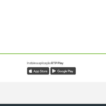
a
Instale a aplicação
RTP Play