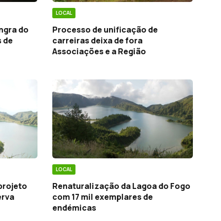
LOCAL
ngra do
Processo de unificação de
 de
carreiras deixa de fora
Associações e a Região
LOCAL
projeto
Renaturalização da Lagoa do Fogo
erva
com 17 mil exemplares de
endémicas