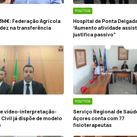
POLÍTICA
 3M€: Federação Agrícola
Hospital de Ponta Delgad
dez na transferência
“Aumento atividade assist
justifica passivo”
POLÍTICA
e vídeo-interpretação:
Serviço Regional de Saúd
Civil já dispõe de modelo
Açores conta com 77
o
fisioterapeutas