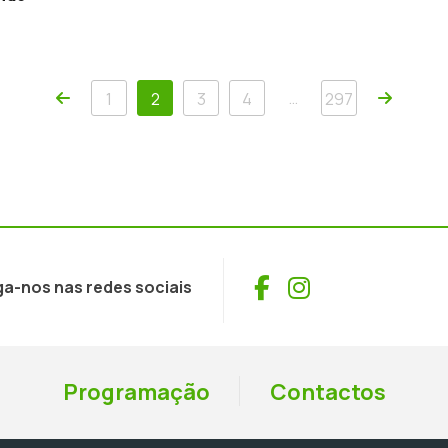
Anterior
Próxim
…
1
2
3
4
297
Facebook
Instagram
ga-nos nas redes sociais
Programação
Contactos