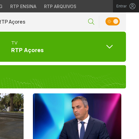
G
RTP ENSINA
RTP ARQUIVOS
Entrar
RTP Açores
TV
RTP Açores