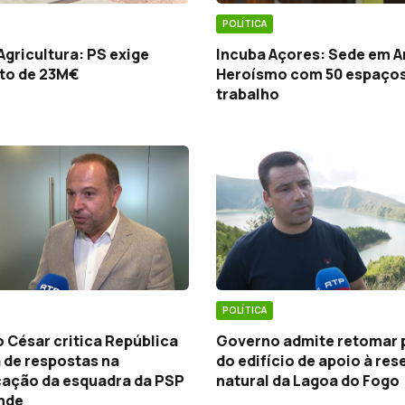
POLÍTICA
Agricultura: PS exige
Incuba Açores: Sede em A
to de 23M€
Heroísmo com 50 espaços
trabalho
POLÍTICA
 César critica República
Governo admite retomar 
a de respostas na
do edifício de apoio à res
icação da esquadra da PSP
natural da Lagoa do Fogo
ande