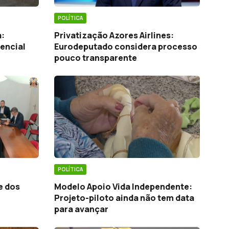
POLÍTICA
a:
Privatização Azores Airlines:
encial
Eurodeputado considera processo
pouco transparente
POLÍTICA
e dos
Modelo Apoio Vida Independente:
Projeto-piloto ainda não tem data
para avançar