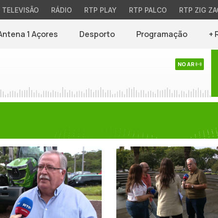
TELEVISÃO
RÁDIO
RTP PLAY
RTP PALCO
RTP ZIG ZA
Antena 1 Açores
Desporto
Programação
+ 
NO AR