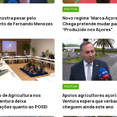
POLÍTICA
mostra pesar pelo
Novo regime ‘Marca Açore
nto de Fernando Menezes
Chega pretende mudar pa
“Produzido nos Açores”
POLÍTICA
 de Agricultura nos
Apoios agricultores açor
entura deixa
Ventura espera que verba
cações quanto ao POSEI
cheguem ainda este ano