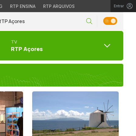
G
RTP ENSINA
RTP ARQUIVOS
Entrar
RTP Açores
TV
RTP Açores