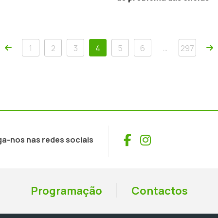
Anterior
P
…
1
2
3
4
5
6
297
Facebook
Instagram
ga-nos nas redes sociais
Programação
Contactos