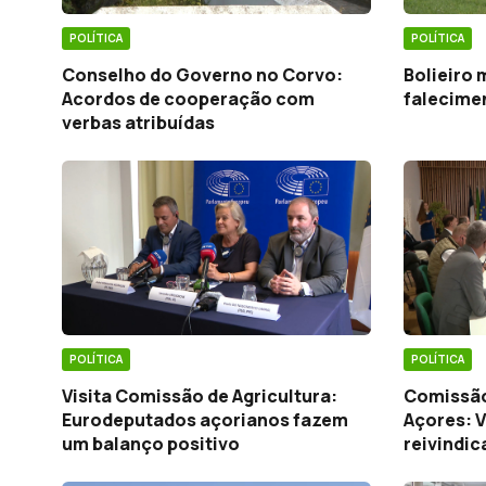
POLÍTICA
POLÍTICA
Conselho do Governo no Corvo:
Bolieiro 
Acordos de cooperação com
falecime
verbas atribuídas
POLÍTICA
POLÍTICA
Visita Comissão de Agricultura:
Comissão
Eurodeputados açorianos fazem
Açores: V
um balanço positivo
reivindi