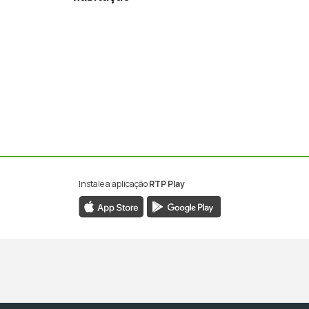
róxima
Instale a aplicação
RTP Play