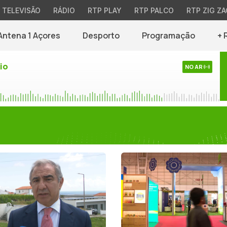
TELEVISÃO
RÁDIO
RTP PLAY
RTP PALCO
RTP ZIG ZA
Antena 1 Açores
Desporto
Programação
+ 
io
NO AR