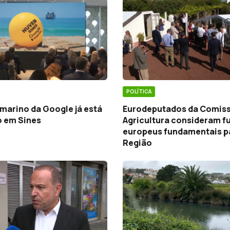
POLÍTICA
marino da Google já está
Eurodeputados da Comis
 em Sines
Agricultura consideram f
europeus fundamentais p
Região