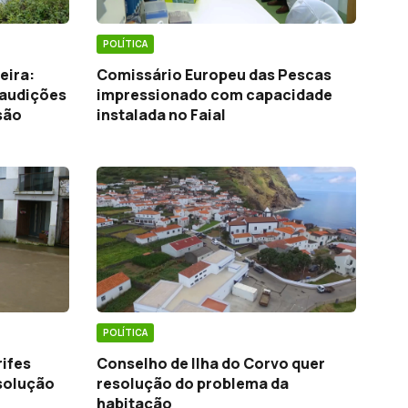
POLÍTICA
eira:
Comissário Europeu das Pescas
audições
impressionado com capacidade
são
instalada no Faial
POLÍTICA
rifes
Conselho de Ilha do Corvo quer
solução
resolução do problema da
habitação