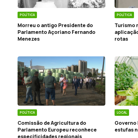
POLÍTICA
POLÍTICA
Morreu o antigo Presidente do
Turismo 
Parlamento Açoriano Fernando
aplicaçã
Menezes
rotas
POLÍTICA
LOCAL
Comissão de Agricultura do
Governo 
Parlamento Europeu reconhece
estufas n
especificidades regionais