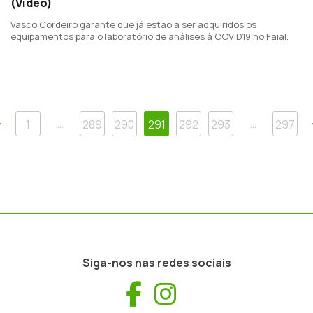
(Vídeo)
Vasco Cordeiro garante que já estão a ser adquiridos os
equipamentos para o laboratório de análises à COVID19 no Faial.
Anterior
…
…
1
289
290
291
292
293
297
Siga-nos nas redes sociais
Facebook
Instagram