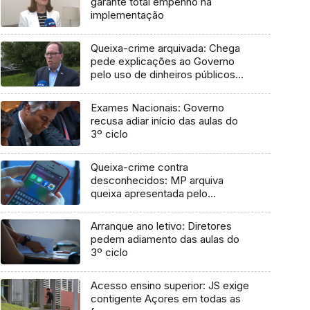
garante total empenho na
implementação
Queixa-crime arquivada: Chega
pede explicações ao Governo
pelo uso de dinheiros públicos
em processo judicial
Exames Nacionais: Governo
recusa adiar início das aulas do
3º ciclo
Queixa-crime contra
desconhecidos: MP arquiva
queixa apresentada pelo
Governo em 2021
Arranque ano letivo: Diretores
pedem adiamento das aulas do
3º ciclo
Acesso ensino superior: JS exige
contigente Açores em todas as