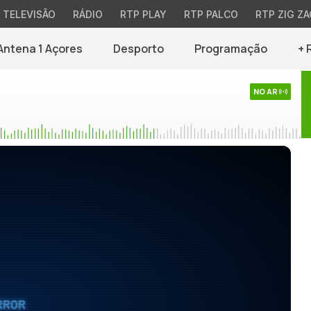
TELEVISÃO
RÁDIO
RTP PLAY
RTP PALCO
RTP ZIG ZA
Antena 1 Açores
Desporto
Programação
+ 
NO AR
RROR