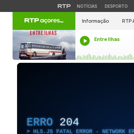
NOTÍCIAS
DESPORTO
Informação
RTP 
Entre Ilhas
ERRO
204
HLS.JS FATAL ERROR - NETWORK E