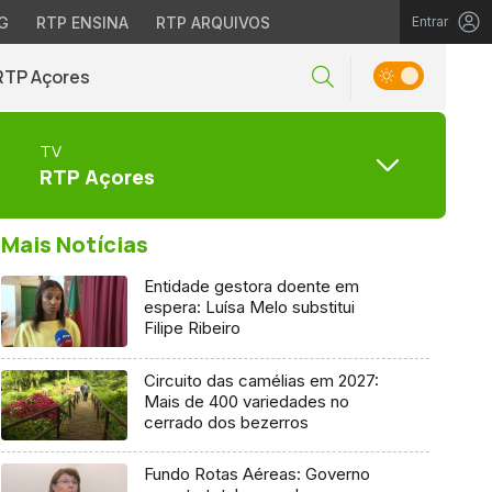
G
RTP ENSINA
RTP ARQUIVOS
Entrar
RTP Açores
TV
RTP Açores
Mais Notícias
Entidade gestora doente em
espera: Luísa Melo substitui
Filipe Ribeiro
Circuito das camélias em 2027:
Mais de 400 variedades no
cerrado dos bezerros
Fundo Rotas Aéreas: Governo