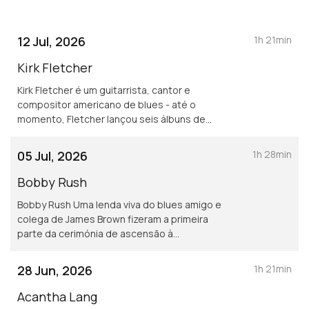
12 Jul, 2026
1h 21min
Kirk Fletcher
Kirk Fletcher é um guitarrista, cantor e
compositor americano de blues - até o
momento, Fletcher lançou seis álbuns de
estúdio e um álbum ao vivo. Além disso,
integrou bandas como Fabulous
05 Jul, 2026
1h 28min
Thunderbirds e Mannish Boys, e prestou
acompanhamento musical a artistas como
Bobby Rush
Joe Bonamassa e Eros Ramazzotti. Fletcher
Bobby Rush Uma lenda viva do blues amigo e
foi indicado a quatro prêmios Blues Music
colega de James Brown fizeram a primeira
Awards e também foi indicado ao British
parte da cerimónia de ascensão à
Blues Awards Assista à sua prestação no
presidência de Barack Obama. Fica o registo
Santa Maria Blues em 2025.
da sua passagem com 91 anos pelo Santa
28 Jun, 2026
1h 21min
Maria Blues.
Acantha Lang