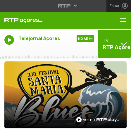
Entrar
Me
Telejornal Açores
NO AR
TV
RTP Açore
ver no