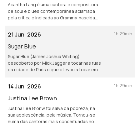
Acantha Lang é uma cantora e compositora
de soul e blues contemporânea aclamada
pela crítica e indicada ao Grammy, nascida
em Nova Orleans, Louisiana, e atualmente
radicada em Londres, Reino Unido.
21 Jun, 2026
1h 29min
Conhecida por sua voz poderosa e rica em
nuances, fortemente inspirada por lendas
Sugar Blue
como Aretha Franklin e Nina Simone a não
Sugar Blue (James Joshua Whiting)
perder a sua prestação no Santa Maria
descoberto por Mick Jagger a tocar nas ruas
Blues.
da cidade de Paris o que o levou a tocar em
várias faixas dos álbuns Some Girls e
Emotional Rescue dos Rolling Stones em
14 Jun, 2026
1h 29min
1978, aos 75 anos de idade passou pelo
Santa Maria Blues.
Justina Lee Brown
Justina Lee Bronw foi salva da pobreza, na
sua adolescência, pela música. Tornou-se
numa das cantoras mais conceituadas no
mundo do blues. Venceu o Swiss Awards,
fazendo história como a primeira africana a