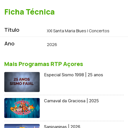
conquistar este prémio. Passou pelo Santa
Maria Blues, grávida de 7 meses, num
Ficha Técnica
concerto cheio de emoção a não perder.
Título
XXI Santa Maria Blues | Concertos
Ano
2026
Mais Programas RTP Açores
Especial Sismo 1998 | 25 anos
Carnaval da Graciosa | 2025
Sanjoaninas | 2026