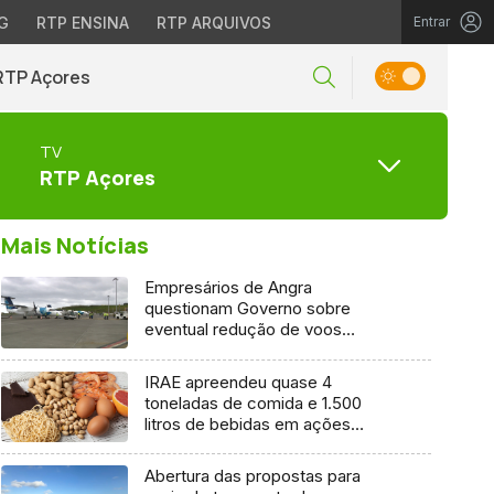
G
RTP ENSINA
RTP ARQUIVOS
Entrar
RTP Açores
TV
RTP Açores
Mais Notícias
Empresários de Angra
questionam Governo sobre
eventual redução de voos
interilhas até 2031
IRAE apreendeu quase 4
toneladas de comida e 1.500
litros de bebidas em ações
inspetivas em 2025
Abertura das propostas para