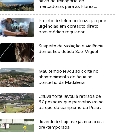
navio de transporte de
mercadorias para as Flores
marcada para dia 11 de agosto
Projeto de telemonitorização põe
urgências em contacto direto
com médico regulador
Suspeito de violação e violência
doméstica detido São Miguel
Mau tempo levou ao corte no
abastecimento de água no
concelho da Madalena
Chuva forte levou à retirada de
67 pessoas que pernoitavam no
parque de campismo da Praia da
Vitória
Juventude Lajense já arrancou a
pré-temporada