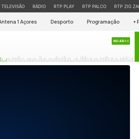
TELEVISÃO
RÁDIO
RTP PLAY
RTP PALCO
RTP ZIG ZA
Antena 1 Açores
Desporto
Programação
+ 
NO AR