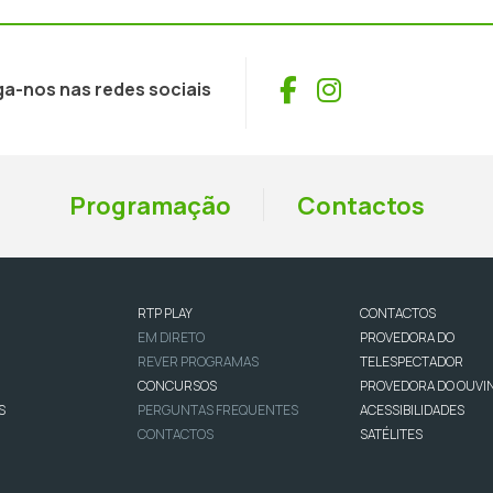
Facebook
Instagram
ga-nos nas redes sociais
Programação
Contactos
RTP PLAY
CONTACTOS
EM DIRETO
PROVEDORA DO
REVER PROGRAMAS
TELESPECTADOR
CONCURSOS
PROVEDORA DO OUVI
S
PERGUNTAS FREQUENTES
ACESSIBILIDADES
CONTACTOS
SATÉLITES