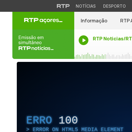
NOTÍCIAS
DESPORTO
Informação
RTP 
RTP Noticias/R
ERRO
100
ERROR ON HTML5 MEDIA ELEMENT