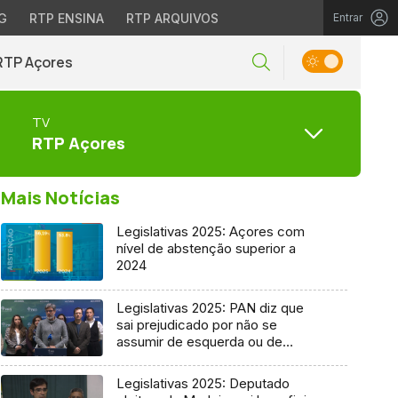
G
RTP ENSINA
RTP ARQUIVOS
Entrar
RTP Açores
TV
RTP Açores
Mais Notícias
Legislativas 2025: Açores com
nível de abstenção superior a
2024
Legislativas 2025: PAN diz que
sai prejudicado por não se
assumir de esquerda ou de
direita
Legislativas 2025: Deputado