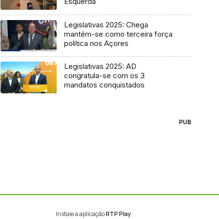
Esquerda
Legislativas 2025: Chega
mantém-se como terceira força
política nos Açores
Legislativas 2025: AD
congratula-se com os 3
mandatos conquistados
PUB
Instale a aplicação
RTP Play