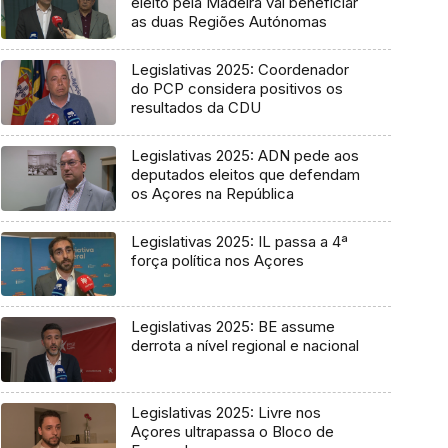
eleito pela Madeira vai beneficiar
as duas Regiões Autónomas
Legislativas 2025: Coordenador
do PCP considera positivos os
resultados da CDU
Legislativas 2025: ADN pede aos
deputados eleitos que defendam
os Açores na República
Legislativas 2025: IL passa a 4ª
força política nos Açores
Legislativas 2025: BE assume
derrota a nível regional e nacional
Legislativas 2025: Livre nos
Açores ultrapassa o Bloco de