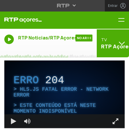
Entrar
Me
RTP Noticias/RTP Açores
NO AR
TV
RTP Açore
ERRO
204
HLS.JS FATAL ERROR - NETWORK
ERROR
ESTE CONTEÚDO ESTÁ NESTE
MOMENTO INDISPONÍVEL