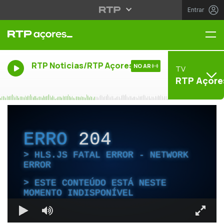
Entrar
Me
RTP Noticias/RTP Açores
NO AR
TV
RTP Açore
ERRO
204
HLS.JS FATAL ERROR - NETWORK
ERROR
ESTE CONTEÚDO ESTÁ NESTE
MOMENTO INDISPONÍVEL