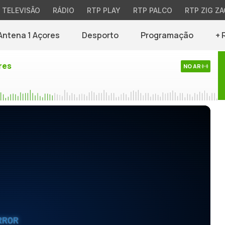
TELEVISÃO
RÁDIO
RTP PLAY
RTP PALCO
RTP ZIG ZA
Antena 1 Açores
Desporto
Programação
+ 
res
NO AR
RROR