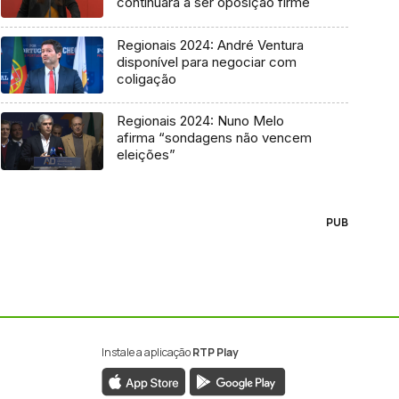
continuará a ser oposição firme
Regionais 2024: André Ventura
disponível para negociar com
coligação
Regionais 2024: Nuno Melo
afirma “sondagens não vencem
eleições”
PUB
Instale a aplicação
RTP Play