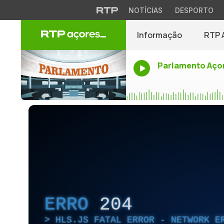
NOTÍCIAS
DESPORTO
Informação
RTP 
Parlamento Aço
ERRO
204
HLS.JS FATAL ERROR - NETWORK E