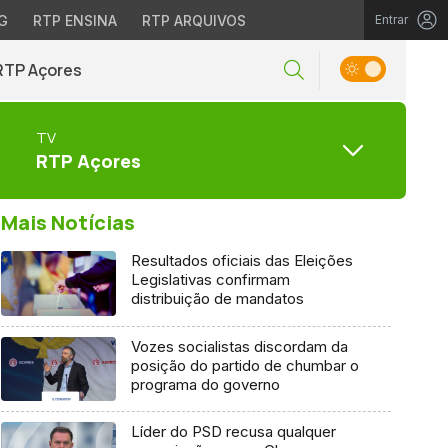
G
RTP ENSINA
RTP ARQUIVOS
Entrar
RTP Açores
TV
RTP Açores
Mais Notícias
Resultados oficiais das Eleições
Legislativas confirmam
distribuição de mandatos
Vozes socialistas discordam da
posição do partido de chumbar o
programa do governo
Líder do PSD recusa qualquer