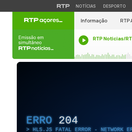
NOTÍCIAS
DESPORTO
Informação
RTP 
RTP Noticias/R
ERRO
204
HLS.JS FATAL ERROR - NETWORK E