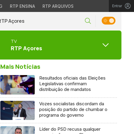
G
RTP ENSINA
RTP ARQUIVOS
Entrar
RTP Açores
TV
RTP Açores
Mais Notícias
Resultados oficiais das Eleições
Legislativas confirmam
distribuição de mandatos
Vozes socialistas discordam da
posição do partido de chumbar o
programa do governo
Líder do PSD recusa qualquer