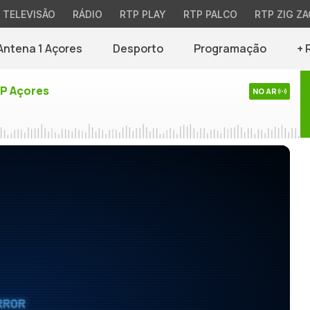
TELEVISÃO
RÁDIO
RTP PLAY
RTP PALCO
RTP ZIG ZA
Antena 1 Açores
Desporto
Programação
+ 
TP Açores
NO AR
RROR