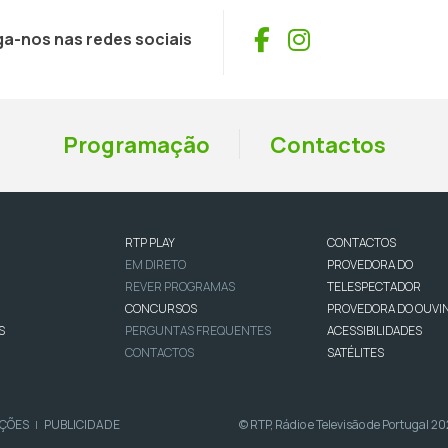
Facebook
Instagram
ga-nos nas redes sociais
Programação
Contactos
RTP PLAY
CONTACTOS
EM DIRETO
PROVEDORA DO
REVER PROGRAMAS
TELESPECTADOR
CONCURSOS
PROVEDORA DO OUVI
S
PERGUNTAS FREQUENTES
ACESSIBILIDADES
CONTACTOS
SATÉLITES
IÇÕES
PUBLICIDADE
© RTP, Rádio e Televisão de Portugal 2
|