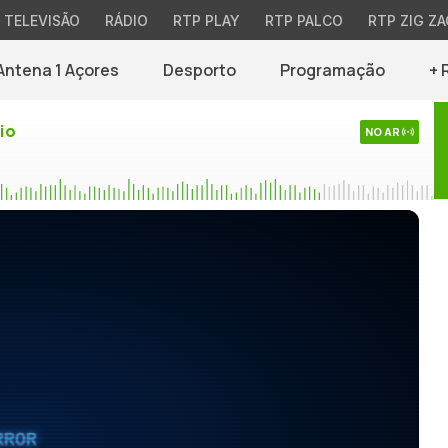
TELEVISÃO
RÁDIO
RTP PLAY
RTP PALCO
RTP ZIG ZA
Antena 1 Açores
Desporto
Programação
+ 
io
NO AR
RROR