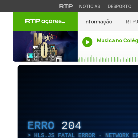
NOTÍCIAS
DESPORTO
Informação
RTP 
Musica no Colég
ERRO
204
HLS.JS FATAL ERROR - NETWORK E