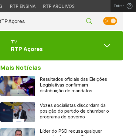
G
RTP ENSINA
RTP ARQUIVOS
Entrar
RTP Açores
TV
RTP Açores
Mais Notícias
Resultados oficiais das Eleições
Legislativas confirmam
distribuição de mandatos
Vozes socialistas discordam da
posição do partido de chumbar o
programa do governo
Líder do PSD recusa qualquer