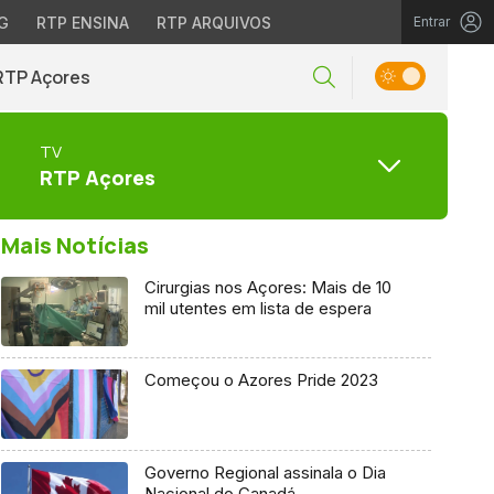
G
RTP ENSINA
RTP ARQUIVOS
Entrar
RTP Açores
TV
RTP Açores
Mais Notícias
Cirurgias nos Açores: Mais de 10
mil utentes em lista de espera
Começou o Azores Pride 2023
Governo Regional assinala o Dia
Nacional do Canadá