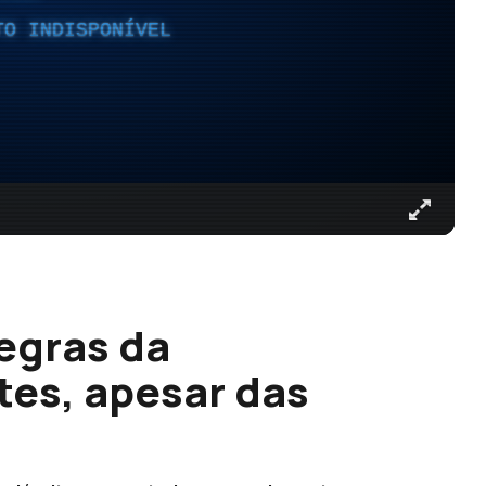
TO INDISPONÍVEL
egras da
es, apesar das