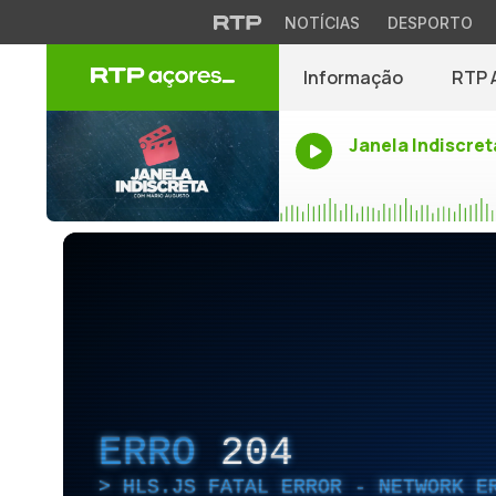
NOTÍCIAS
DESPORTO
Informação
RTP 
Janela Indiscret
ERRO
204
HLS.JS FATAL ERROR - NETWORK E