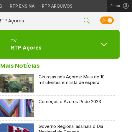
G
RTP ENSINA
RTP ARQUIVOS
Entrar
RTP Açores
TV
RTP Açores
Mais Notícias
Cirurgias nos Açores: Mais de 10
mil utentes em lista de espera
Começou o Azores Pride 2023
Governo Regional assinala o Dia
Nacional do Canadá