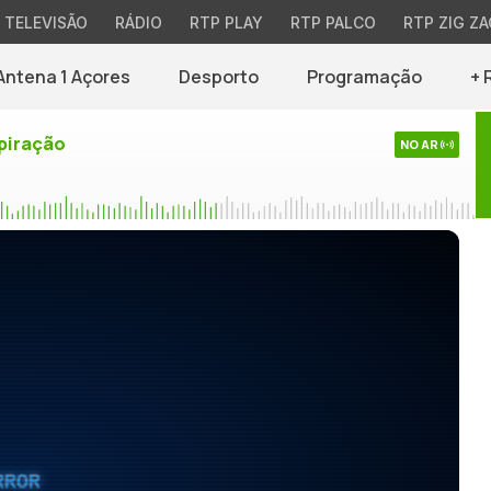
TELEVISÃO
RÁDIO
RTP PLAY
RTP PALCO
RTP ZIG ZA
Antena 1 Açores
Desporto
Programação
+ 
piração
NO AR
RROR