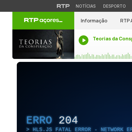
NOTÍCIAS
DESPORTO
Informação
RTP 
Teorias da Cons
ERRO
204
HLS.JS FATAL ERROR - NETWORK E