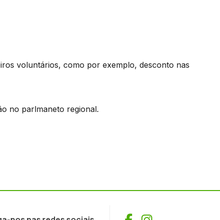
iros voluntários, como por exemplo, desconto nas
ão no parlmaneto regional.
Facebook
Instagram
ga-nos nas redes sociais