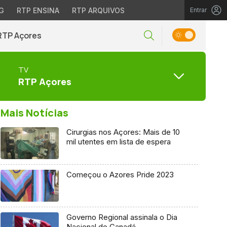
G
RTP ENSINA
RTP ARQUIVOS
Entrar
RTP Açores
TV
RTP Açores
Mais Notícias
Cirurgias nos Açores: Mais de 10
mil utentes em lista de espera
Começou o Azores Pride 2023
Governo Regional assinala o Dia
Nacional do Canadá