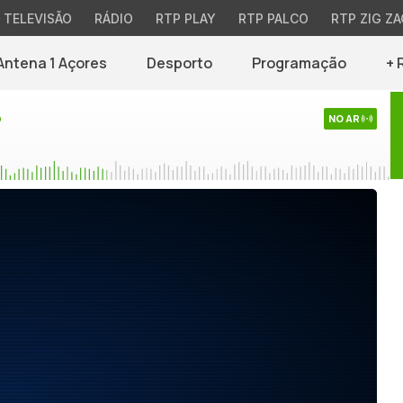
TELEVISÃO
RÁDIO
RTP PLAY
RTP PALCO
RTP ZIG ZA
Antena 1 Açores
Desporto
Programação
+ 
o
NO AR