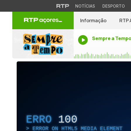
NOTÍCIAS
DESPORTO
Informação
RTP 
Sempre a Temp
ERRO
100
ERROR ON HTML5 MEDIA ELEMENT