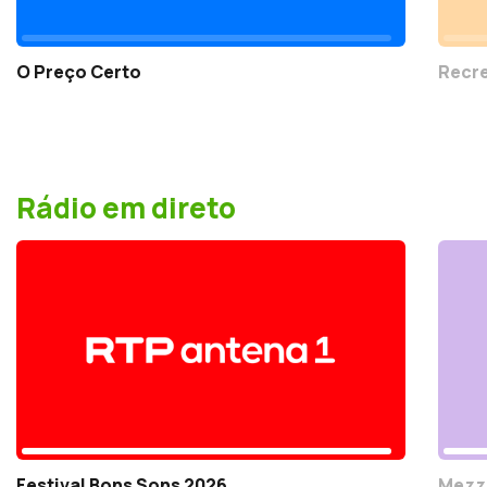
O Preço Certo
Recr
Rádio em direto
Festival Bons Sons 2026
Mezz