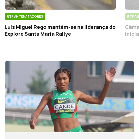
RTP ANTENA 1 AÇORES
RTP AN
Luís Miguel Rego mantém-se na liderança do
Câmar
Explore Santa Maria Rallye
inici