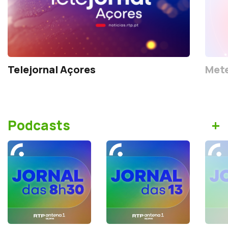
Telejornal Açores
Mete
+
Podcasts