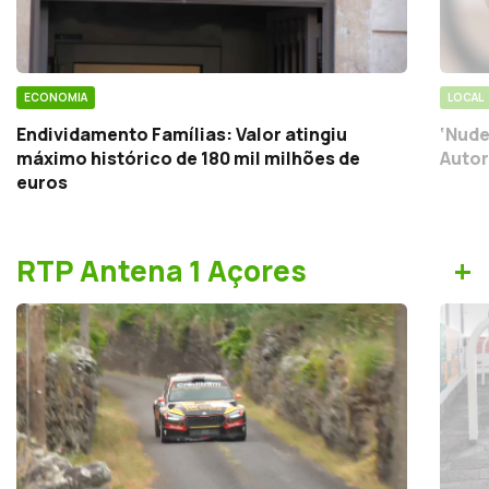
ECONOMIA
LOCAL
Endividamento Famílias: Valor atingiu
‘Nude
máximo histórico de 180 mil milhões de
Autor
euros
+
RTP Antena 1 Açores