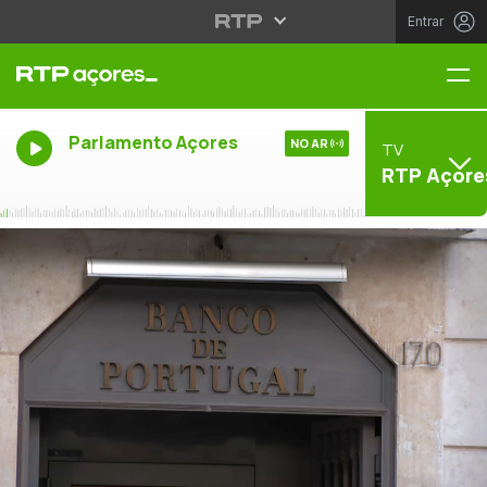
Entrar
Me
Parlamento Açores
NO AR
TV
RTP Açore