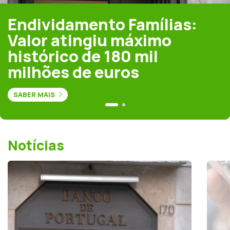
Endividamento Famílias:
Valor atingiu máximo
histórico de 180 mil
milhões de euros
SABER MAIS
Notícias