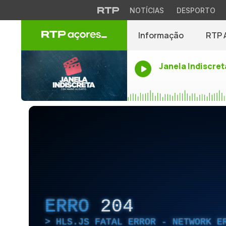
NOTÍCIAS
DESPORTO
Informação
RTP 
Janela Indiscret
ERRO
204
HLS.JS FATAL ERROR - NETWORK E