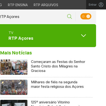
G
RTP ENSINA
RTP ARQUIVOS
Entrar
RTP Açores
TV
RTP Açores
Mais Notícias
Começaram as Festas do Senhor
Santo Cristo dos Milagres na
Graciosa
Milhares de fiéis na segunda
maior festa religiosa dos Açores
125º aniversário Vitorino