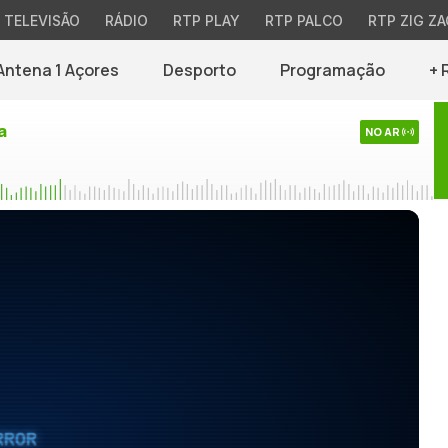
TELEVISÃO
RÁDIO
RTP PLAY
RTP PALCO
RTP ZIG ZA
Antena 1 Açores
Desporto
Programação
+ 
a
NO AR
RROR