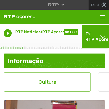
Entrar
Me
RTP Noticias/RTP Açores
NO AR
TV
RTP Açore
Informação
Cultura