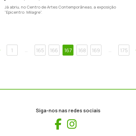
Já abriu, no Centro de Artes Contemporâneas, a exposição
“Epicentro: Milagre”.
Anterior
…
…
1
165
166
167
168
169
175
Siga-nos nas redes sociais
Facebook
Instagram