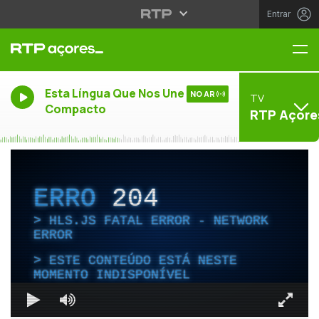
Entrar
Me
Esta Língua Que Nos Une -
NO AR
TV
Compacto
RTP Açore
ERRO
204
HLS.JS FATAL ERROR - NETWORK
ERROR
ESTE CONTEÚDO ESTÁ NESTE
MOMENTO INDISPONÍVEL