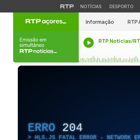
NOTÍCIAS
DESPORTO
Informação
RTP 
RTP Noticias/R
ERRO
204
HLS.JS FATAL ERROR - NETWORK E