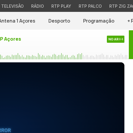
TELEVISÃO
RÁDIO
RTP PLAY
RTP PALCO
RTP ZIG ZA
Antena 1 Açores
Desporto
Programação
+ 
TP Açores
NO AR
RROR