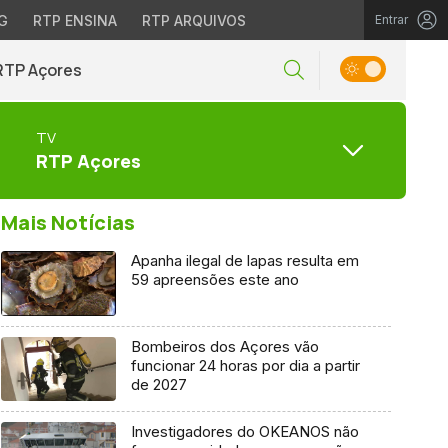
G
RTP ENSINA
RTP ARQUIVOS
Entrar
RTP Açores
TV
RTP Açores
Mais Notícias
Apanha ilegal de lapas resulta em
59 apreensões este ano
Bombeiros dos Açores vão
funcionar 24 horas por dia a partir
de 2027
Investigadores do OKEANOS não