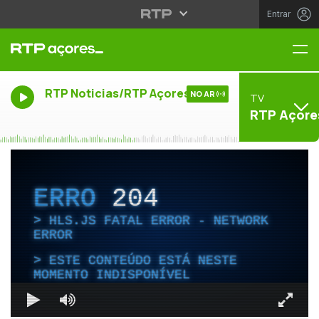
Entrar
Me
RTP Noticias/RTP Açores
NO AR
TV
RTP Açore
ERRO
204
HLS.JS FATAL ERROR - NETWORK
ERROR
ESTE CONTEÚDO ESTÁ NESTE
MOMENTO INDISPONÍVEL