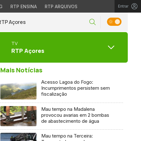
G
RTP ENSINA
RTP ARQUIVOS
Entrar
RTP Açores
TV
RTP Açores
Mais Notícias
Acesso Lagoa do Fogo:
Incumprimentos persistem sem
fiscalização
Mau tempo na Madalena
provocou avarias em 2 bombas
de abastecimento de água
Mau tempo na Terceira: