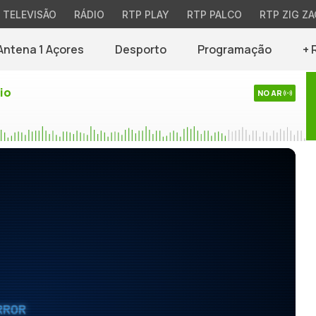
TELEVISÃO
RÁDIO
RTP PLAY
RTP PALCO
RTP ZIG ZA
Antena 1 Açores
Desporto
Programação
+ 
io
NO AR
RROR