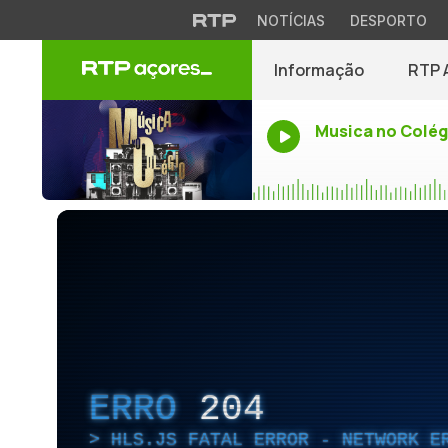
NOTÍCIAS
DESPORTO
Informação
RTP 
Musica no Colég
ERRO
204
HLS.JS FATAL ERROR - NETWORK E