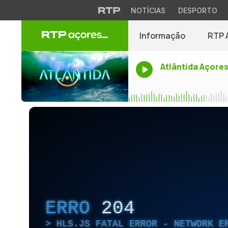
NOTÍCIAS
DESPORTO
Informação
RTP 
Atlântida Açore
ERRO
204
HLS.JS FATAL ERROR - NETWORK E