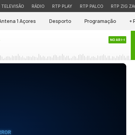
TELEVISÃO
RÁDIO
RTP PLAY
RTP PALCO
RTP ZIG ZA
Antena 1 Açores
Desporto
Programação
+ 
s
NO AR
RROR