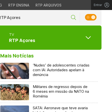
G
RTP ENSINA
RTP ARQUIVOS
Entrar
RTP Açores
TV
RTP Açores
Mais Notícias
‘Nudes’ de adolescentes criadas
com IA: Autoridades apelam à
denúncia
Militares de regresso depois de
6 meses em missão da NATO na
Roménia
SATA: Aeronave que teve avaria