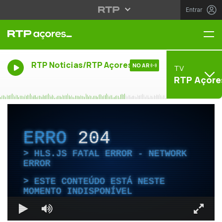
Entrar
Me
RTP Noticias/RTP Açores
NO AR
TV
RTP Açore
ERRO
204
HLS.JS FATAL ERROR - NETWORK
ERROR
ESTE CONTEÚDO ESTÁ NESTE
MOMENTO INDISPONÍVEL