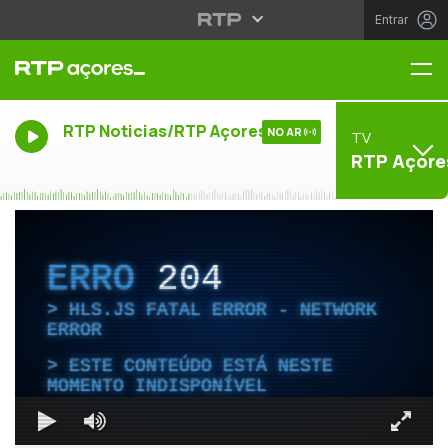
Entrar
Me
RTP Noticias/RTP Açores
NO AR
TV
RTP Açore
ERRO
204
HLS.JS FATAL ERROR - NETWORK
ERROR
ESTE CONTEÚDO ESTÁ NESTE
MOMENTO INDISPONÍVEL