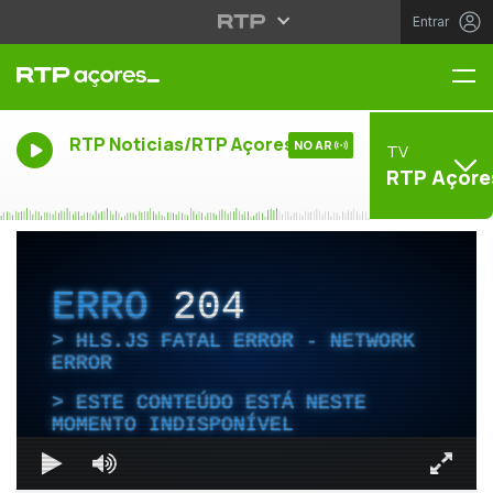
Entrar
Me
RTP Noticias/RTP Açores
NO AR
TV
RTP Açore
ERRO
204
HLS.JS FATAL ERROR - NETWORK
ERROR
ESTE CONTEÚDO ESTÁ NESTE
MOMENTO INDISPONÍVEL