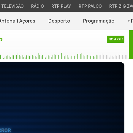
TELEVISÃO
RÁDIO
RTP PLAY
RTP PALCO
RTP ZIG ZA
Antena 1 Açores
Desporto
Programação
+ 
es
NO AR
RROR