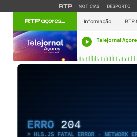
NOTÍCIAS
DESPORTO
Informação
RTP 
Telejornal Açor
ERRO
204
HLS.JS FATAL ERROR - NETWORK E