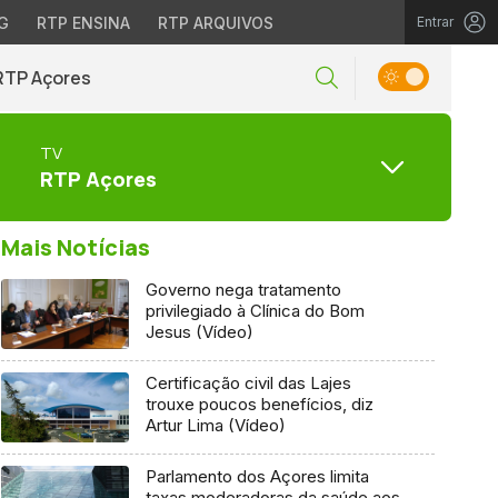
G
RTP ENSINA
RTP ARQUIVOS
Entrar
RTP Açores
TV
RTP Açores
Mais Notícias
Governo nega tratamento
privilegiado à Clínica do Bom
Jesus (Vídeo)
Certificação civil das Lajes
trouxe poucos benefícios, diz
Artur Lima (Vídeo)
Parlamento dos Açores limita
taxas moderadoras da saúde aos