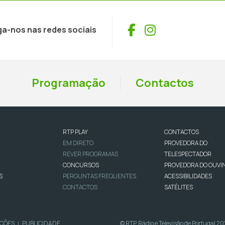
Facebook
Instagram
ga-nos nas redes sociais
Programação
Contactos
RTP PLAY
CONTACTOS
EM DIRETO
PROVEDORA DO
REVER PROGRAMAS
TELESPECTADOR
CONCURSOS
PROVEDORA DO OUVI
S
PERGUNTAS FREQUENTES
ACESSIBILIDADES
CONTACTOS
SATÉLITES
IÇÕES
PUBLICIDADE
© RTP, Rádio e Televisão de Portugal 2
|