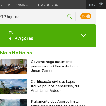
G
RTP ENSINA
RTP ARQUIVOS
Entrar
RTP Açores
TV
RTP Açores
Mais Notícias
Governo nega tratamento
privilegiado à Clínica do Bom
Jesus (Vídeo)
Certificação civil das Lajes
trouxe poucos benefícios, diz
Artur Lima (Vídeo)
Parlamento dos Açores limita
taxas moderadoras da saúde aos