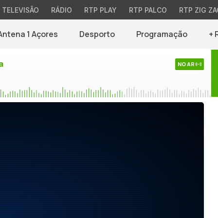
TELEVISÃO
RÁDIO
RTP PLAY
RTP PALCO
RTP ZIG ZA
Antena 1 Açores
Desporto
Programação
+ 
a
NO AR