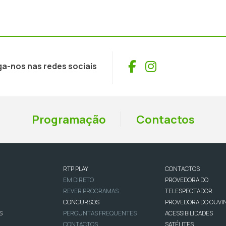
Facebook
Instagram
ga-nos nas redes sociais
Programação
Contactos
RTP PLAY
CONTACTOS
EM DIRETO
PROVEDORA DO
REVER PROGRAMAS
TELESPECTADOR
CONCURSOS
PROVEDORA DO OUVI
S
PERGUNTAS FREQUENTES
ACESSIBILIDADES
CONTACTOS
SATÉLITES