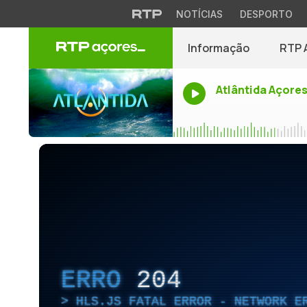
NOTÍCIAS
DESPORTO
Informação
RTP 
Atlântida Açore
ERRO
204
HLS.JS FATAL ERROR - NETWORK E