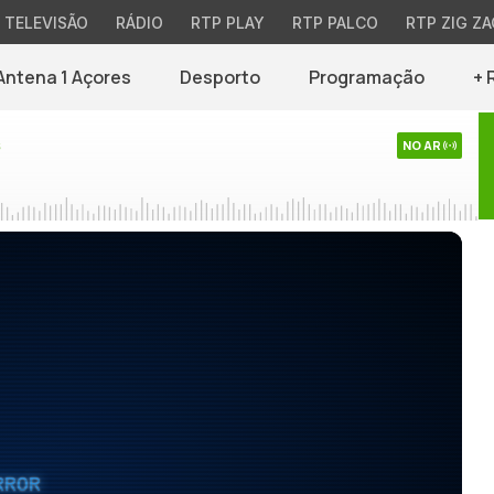
TELEVISÃO
RÁDIO
RTP PLAY
RTP PALCO
RTP ZIG ZA
Antena 1 Açores
Desporto
Programação
+ 
s
NO AR
RROR