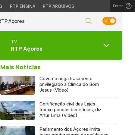
G
RTP ENSINA
RTP ARQUIVOS
Entrar
RTP Açores
TV
RTP Açores
Mais Notícias
Governo nega tratamento
privilegiado à Clínica do Bom
Jesus (Vídeo)
Certificação civil das Lajes
trouxe poucos benefícios, diz
Artur Lima (Vídeo)
Parlamento dos Açores limita
taxas moderadoras da saúde aos