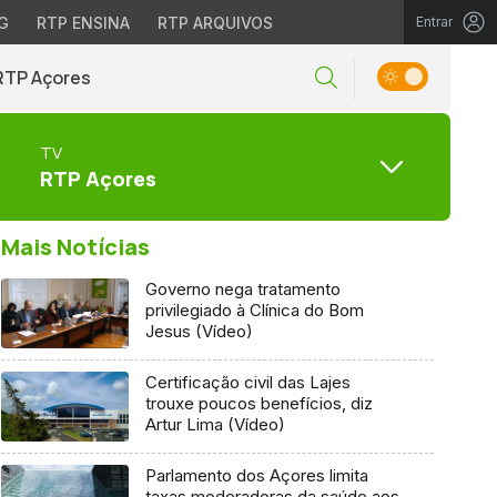
G
RTP ENSINA
RTP ARQUIVOS
Entrar
RTP Açores
TV
RTP Açores
Mais Notícias
Governo nega tratamento
privilegiado à Clínica do Bom
Jesus (Vídeo)
Certificação civil das Lajes
trouxe poucos benefícios, diz
Artur Lima (Vídeo)
Parlamento dos Açores limita
taxas moderadoras da saúde aos