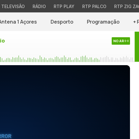
TELEVISÃO
RÁDIO
RTP PLAY
RTP PALCO
RTP ZIG ZA
Antena 1 Açores
Desporto
Programação
+ 
io
NO AR
RROR