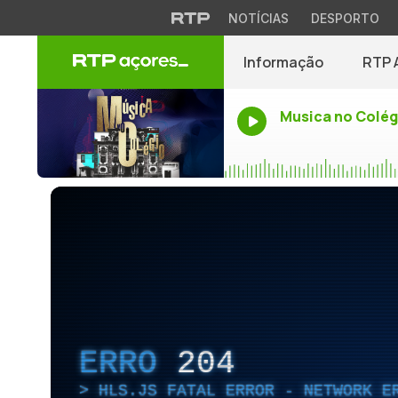
NOTÍCIAS
DESPORTO
Informação
RTP 
Musica no Colég
ERRO
204
HLS.JS FATAL ERROR - NETWORK E