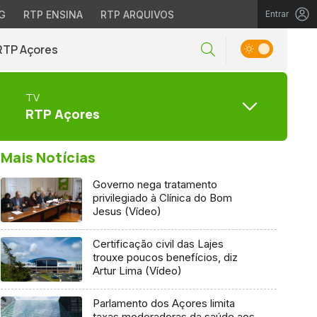
G
RTP ENSINA
RTP ARQUIVOS
Entrar
RTP Açores
TV
RTP Açores
Mais Notícias
Governo nega tratamento
privilegiado à Clínica do Bom
Jesus (Vídeo)
Certificação civil das Lajes
trouxe poucos benefícios, diz
Artur Lima (Vídeo)
Parlamento dos Açores limita
taxas moderadoras da saúde aos