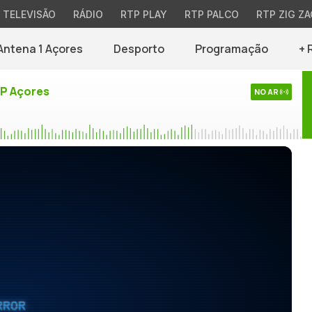
TELEVISÃO
RÁDIO
RTP PLAY
RTP PALCO
RTP ZIG ZA
Antena 1 Açores
Desporto
Programação
+ 
TP Açores
NO AR
RROR