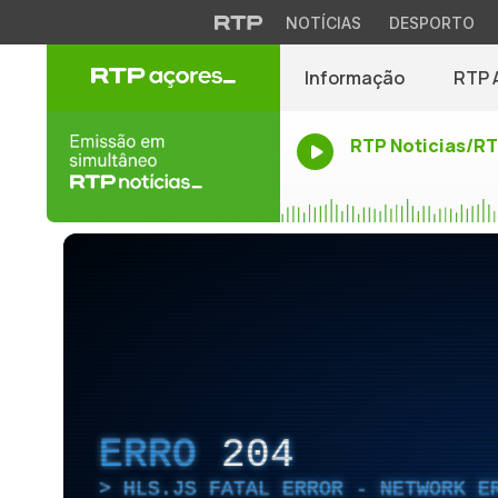
NOTÍCIAS
DESPORTO
Informação
RTP 
RTP Noticias/R
ERRO
204
HLS.JS FATAL ERROR - NETWORK E