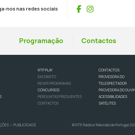
Facebook
Instagram
ga-nos nas redes sociais
Programação
Contactos
RTP PLAY
CONTACTOS
EM DIRETO
PROVEDORA DO
REVER PROGRAMAS
TELESPECTADOR
CONCURSOS
PROVEDORA DO OUVI
S
PERGUNTAS FREQUENTES
ACESSIBILIDADES
CONTACTOS
SATÉLITES
IÇÕES
PUBLICIDADE
© RTP, Rádio e Televisão de Portugal 2
|