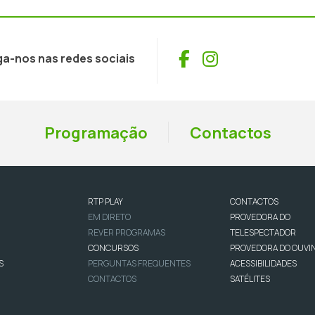
Facebook
Instagram
ga-nos nas redes sociais
Programação
Contactos
RTP PLAY
CONTACTOS
EM DIRETO
PROVEDORA DO
REVER PROGRAMAS
TELESPECTADOR
CONCURSOS
PROVEDORA DO OUVI
S
PERGUNTAS FREQUENTES
ACESSIBILIDADES
CONTACTOS
SATÉLITES