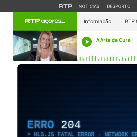
NOTÍCIAS
DESPORTO
Informação
RTP 
A Arte da Cura
ERRO
204
HLS.JS FATAL ERROR - NETWORK E