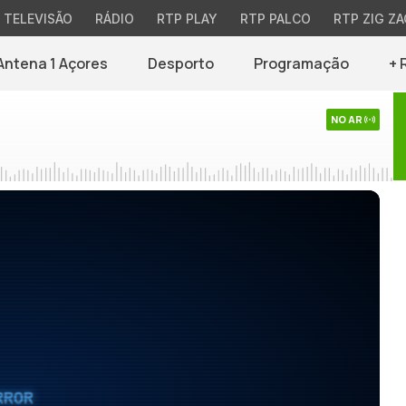
TELEVISÃO
RÁDIO
RTP PLAY
RTP PALCO
RTP ZIG ZA
Antena 1 Açores
Desporto
Programação
+ 
NO AR
RROR