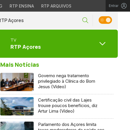
G
RTP ENSINA
RTP ARQUIVOS
Entrar
RTP Açores
TV
RTP Açores
Mais Notícias
Governo nega tratamento
privilegiado à Clínica do Bom
Jesus (Vídeo)
Certificação civil das Lajes
trouxe poucos benefícios, diz
Artur Lima (Vídeo)
Parlamento dos Açores limita
taxas moderadoras da saúde aos