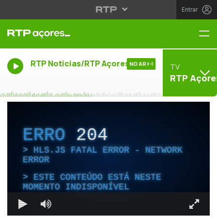
Entrar
Me
RTP Noticias/RTP Açores
NO AR
TV
RTP Açore
ERRO
204
HLS.JS FATAL ERROR - NETWORK
ERROR
ESTE CONTEÚDO ESTÁ NESTE
MOMENTO INDISPONÍVEL