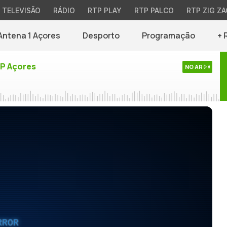
TELEVISÃO
RÁDIO
RTP PLAY
RTP PALCO
RTP ZIG ZA
Antena 1 Açores
Desporto
Programação
+ 
TP Açores
NO AR
RROR