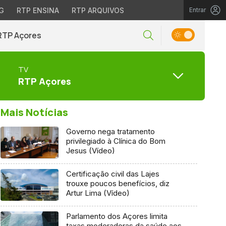
G
RTP ENSINA
RTP ARQUIVOS
Entrar
RTP Açores
TV
RTP Açores
Mais Notícias
Governo nega tratamento
privilegiado à Clínica do Bom
Jesus (Vídeo)
Certificação civil das Lajes
trouxe poucos benefícios, diz
Artur Lima (Vídeo)
Parlamento dos Açores limita
taxas moderadoras da saúde aos