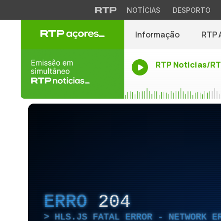
NOTÍCIAS
DESPORTO
Informação
RTP 
RTP Noticias/R
ERRO
204
HLS.JS FATAL ERROR - NETWORK E