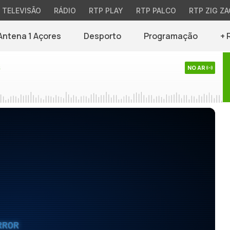
TELEVISÃO
RÁDIO
RTP PLAY
RTP PALCO
RTP ZIG ZA
Antena 1 Açores
Desporto
Programação
+ 
s
NO AR
RROR