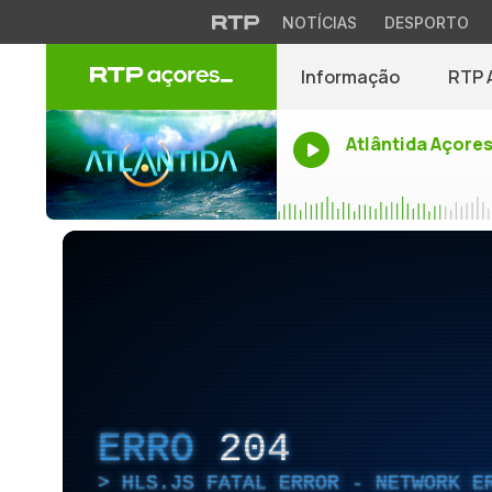
NOTÍCIAS
DESPORTO
Informação
RTP 
Atlântida Açore
ERRO
204
HLS.JS FATAL ERROR - NETWORK E