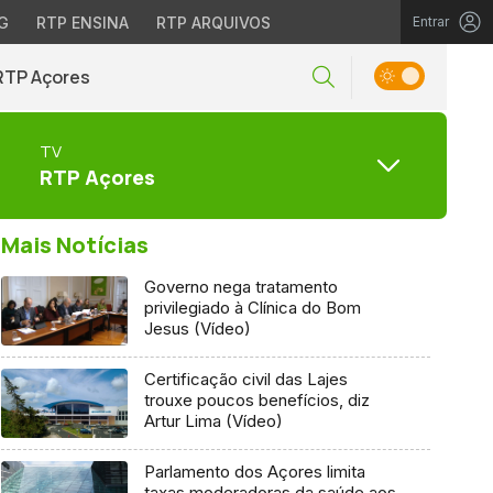
G
RTP ENSINA
RTP ARQUIVOS
Entrar
RTP Açores
TV
RTP Açores
Mais Notícias
Governo nega tratamento
privilegiado à Clínica do Bom
Jesus (Vídeo)
Certificação civil das Lajes
trouxe poucos benefícios, diz
Artur Lima (Vídeo)
Parlamento dos Açores limita
taxas moderadoras da saúde aos