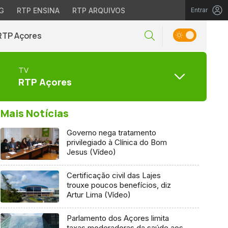
G
RTP ENSINA
RTP ARQUIVOS
Entrar
RTP Açores
TV
RTP Açores
Mais Notícias
Governo nega tratamento
privilegiado à Clínica do Bom
Jesus (Vídeo)
Certificação civil das Lajes
trouxe poucos benefícios, diz
Artur Lima (Vídeo)
Parlamento dos Açores limita
taxas moderadoras da saúde aos