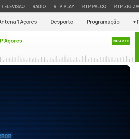
TELEVISÃO
RÁDIO
RTP PLAY
RTP PALCO
RTP ZIG ZA
Antena 1 Açores
Desporto
Programação
+ 
TP Açores
NO AR
RROR