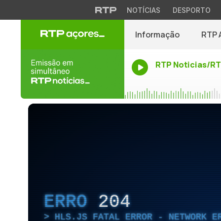
NOTÍCIAS
DESPORTO
Informação
RTP 
RTP Noticias/R
ERRO
204
HLS.JS FATAL ERROR - NETWORK E