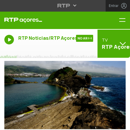
Entrar
Me
RTP Noticias/RTP Açores
NO AR
TV
RTP Açore