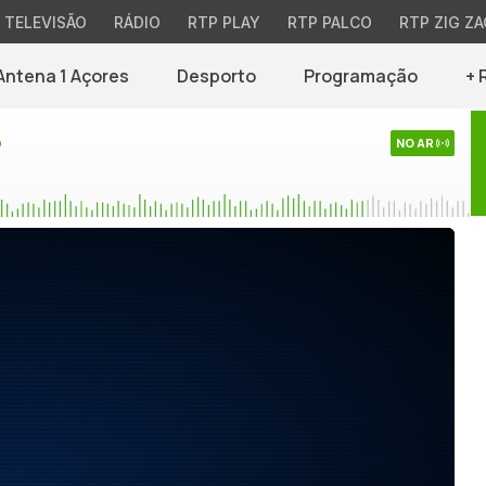
TELEVISÃO
RÁDIO
RTP PLAY
RTP PALCO
RTP ZIG ZA
Antena 1 Açores
Desporto
Programação
+ 
o
NO AR