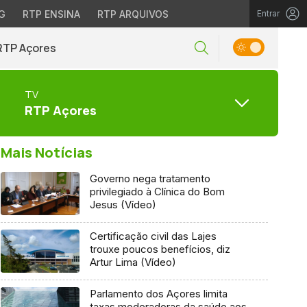
G
RTP ENSINA
RTP ARQUIVOS
Entrar
RTP Açores
TV
RTP Açores
Mais Notícias
Governo nega tratamento
privilegiado à Clínica do Bom
Jesus (Vídeo)
Certificação civil das Lajes
trouxe poucos benefícios, diz
Artur Lima (Vídeo)
Parlamento dos Açores limita
taxas moderadoras da saúde aos