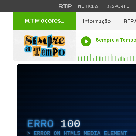
NOTÍCIAS
DESPORTO
Informação
RTP 
Sempre a Temp
ERRO
100
ERROR ON HTML5 MEDIA ELEMENT