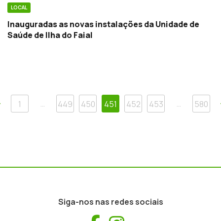
LOCAL
Inauguradas as novas instalações da Unidade de
Saúde de Ilha do Faial
Anterior
…
…
1
449
450
451
452
453
580
Siga-nos nas redes sociais