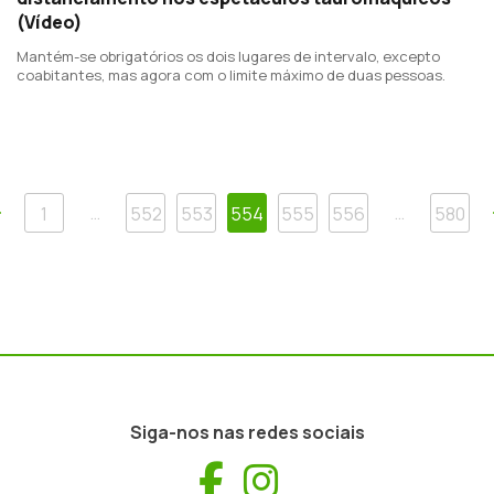
(Vídeo)
Mantém-se obrigatórios os dois lugares de intervalo, excepto
coabitantes, mas agora com o limite máximo de duas pessoas.
Anterior
…
…
1
552
553
554
555
556
580
Siga-nos nas redes sociais
Facebook
Instagram