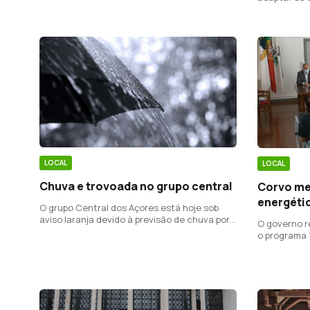
com deficiência nos Açores.
apoio e tra
LOCAL
LOCAL
Chuva e trovoada no grupo central
Corvo me
energétic
O grupo Central dos Açores está hoje sob
aviso laranja devido à previsão de chuva por
O governo r
vezes forte e acompanhada de trovoada
o programa 
devido a uma depressão, segundo o Instituto
facilitar a 
Português do Mar e da Atmosfera (IPMA).
lâmpadas Le