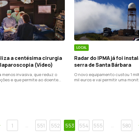
LOCAL
liza a centésima cirurgia
Radar do IPMA já foi insta
 laparoscopia (Vídeo)
serra de Santa Bárbara
 menos invasiva, que reduz o
O novo equipamento custou 1 mil
feções e que permite ao doente
mil euros e vai permitir uma moni
ação mais rápida.
meteorológica mais eficaz, no gr
Anterior
…
…
1
551
552
553
554
555
580