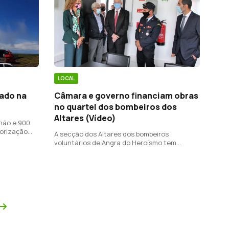
LOCAL
lado na
Câmara e governo financiam obras
no quartel dos bombeiros dos
Altares (Vídeo)
hão e 900
torização
A secção dos Altares dos bombeiros
upo central.
voluntários de Angra do Heroísmo tem
instalações renovadas.
Próxima