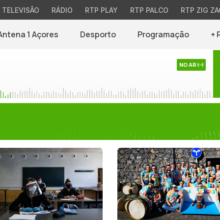
TELEVISÃO
RÁDIO
RTP PLAY
RTP PALCO
RTP ZIG ZA
Antena 1 Açores
Desporto
Programação
+ 
NO AR