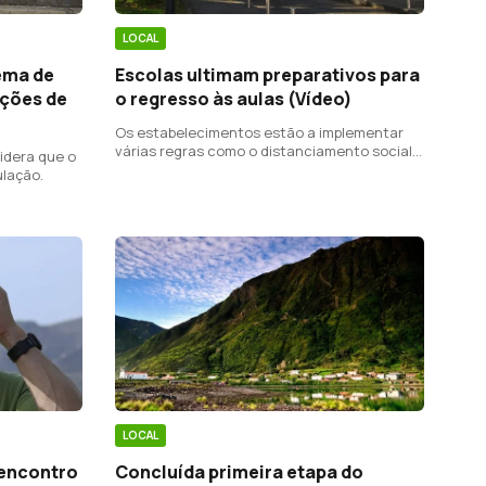
LOCAL
ema de
Escolas ultimam preparativos para
ações de
o regresso às aulas (Vídeo)
Os estabelecimentos estão a implementar
várias regras como o distanciamento social e
idera que o
o uso de máscaras.
ulação.
LOCAL
 encontro
Concluída primeira etapa do