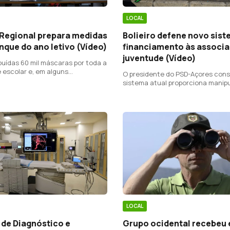
LOCAL
Bolieiro defene novo sist
Regional prepara medidas
financiamento às associ
nque do ano letivo (Vídeo)
juventude (Vídeo)
buídas 60 mil máscaras por toda a
escolar e, em alguns
O presidente do PSD-Açores cons
entos, os alunos podem ter de
sistema atual proporciona manip
ervalo dentro da sala de aula.
LOCAL
Grupo ocidental recebeu
 de Diagnóstico e