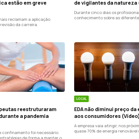
de vigilantes da natureza
ica estão em greve
Durante cinco dias os profissiona
conhecimento sobre as diferent
onais reclamam a aplicação
realidades do território das ilhas.
revisão da carreira.
LOCAL
apeutas reestruturaram
EDA não diminui preço da 
 durante a pandemia
aos consumidores (Vídeo
A empresa vaia atingir, nos próxi
quase 70% de energia renovável 
 confinamento foi necessário
entanto, o presidente da elétrica
estratégias de forma a manter o