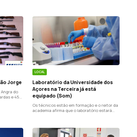
incubação do vírus é de 14 dias.
ais não
LOCAL
ão Jorge
Laboratório da Universidade dos
Açores na Terceira já está
e Angra do
equipado (Som)
ardas e 45
lização, a
Os técnicos estão em formação e o reitor da
academia afirma que o laboratório estará
pronto a proceder aos testes de despiste à
Covid-19, dentro de dois meses..