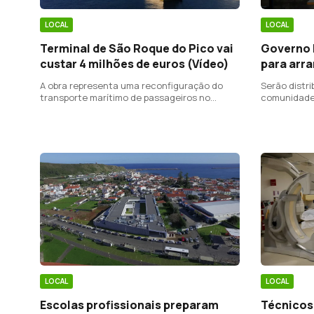
LOCAL
LOCAL
Governo 
Terminal de São Roque do Pico vai
para arra
custar 4 milhões de euros (Vídeo)
Serão distri
A obra representa uma reconfiguração do
comunidade 
transporte marítimo de passageiros no
estabelecim
triângulo e na região.
passar o int
LOCAL
LOCAL
Escolas profissionais preparam
Técnicos