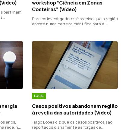
 (Vídeo)
workshop “Ciência em Zonas
Costeiras” (Vídeo)
is partilham
es
Para os investigadores é preciso que a região
aposte numa carreira científica para a
investigação.
LOCAL
Casos positivos abandonam região
energia
à revelia das autoridades (Vídeo)
)
Tiago Lopes diz que os casos positivos são
mos anos,
reportados diariamente às forças de
na rede, no
segurança e lembra que o período de
 açoriana