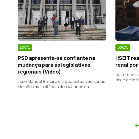
LOCAL
LOCAL
PSD apresenta-se confiante na
HSEIT rea
mudança para as legislativas
renal por
regionais (Vídeo)
Uma técnica
risco de in
José Manuel Bolieiro diz que estas vão ser as
uma recuper
eleições mais difíceis dos 44 anos da
democracia regional.