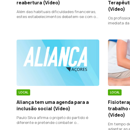
reabertura (Vídeo)
Terapêut
(Vídeo)
Além das habituais dificuldades financeiras,
estes estabelecimentos debatem-se com os
Os profissi
efeitos da pandemia, que limitaram a
imediata da 
divulgação dos cursos e impedem as
mobilidades ao abrigo do programa Erasmus.
LOCAL
LOCAL
Aliança tem uma agenda para a
Fisioter
inclusão social (Vídeo)
trabalho
(Vídeo)
Paulo Silva afirma o projeto do partido é
diferente e pretende combater o
Em tempo de
preconceito e a discriminação das pessoas
adaptar as 