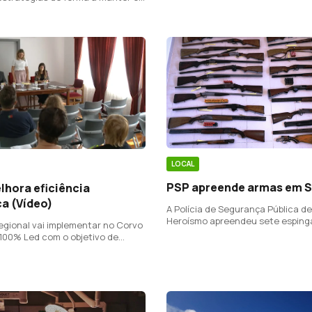
justifica que os custos empresari
tamento aos utentes.
permitem baixar os preços.
LOCAL
PSP apreende armas em S
lhora eficiência
a (Vídeo)
A Polícia de Segurança Pública d
Heroísmo apreendeu sete esping
egional vai implementar no Corvo
munições numa operação de fisca
100% Led com o objetivo de
semana passada, em São Jorge.
troca de lâmpadas antigas por
d.