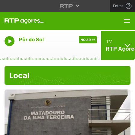
Entrar
Me
Pôr do Sol
NO AR
TV
RTP Açore
Local