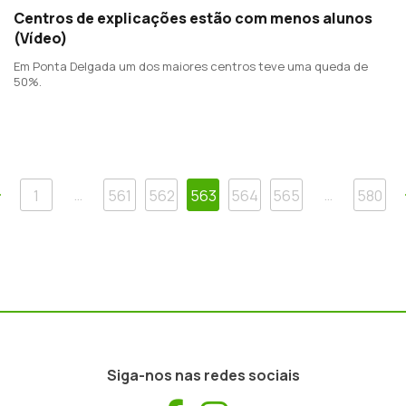
Centros de explicações estão com menos alunos
(Vídeo)
Em Ponta Delgada um dos maiores centros teve uma queda de
50%.
Anterior
…
…
1
561
562
563
564
565
580
Siga-nos nas redes sociais