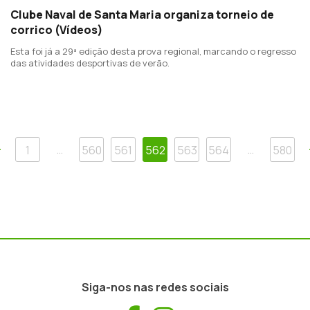
Clube Naval de Santa Maria organiza torneio de
corrico (Vídeos)
Esta foi já a 29ª edição desta prova regional, marcando o regresso
das atividades desportivas de verão.
Anterior
…
…
1
560
561
562
563
564
580
Siga-nos nas redes sociais