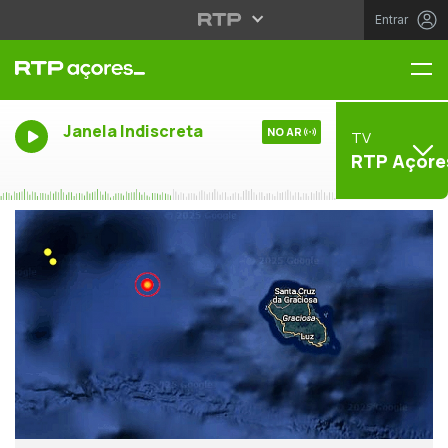
Entrar
Me
Janela Indiscreta
NO AR
TV
RTP Açore