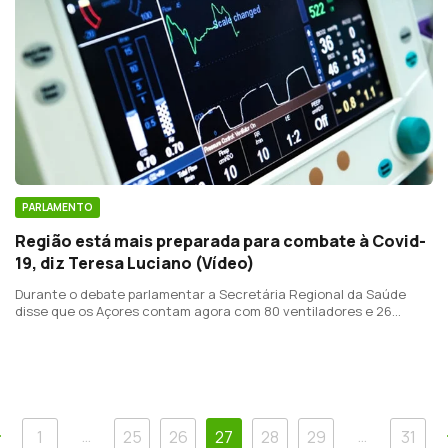
PARLAMENTO
Região está mais preparada para combate à Covid-
19, diz Teresa Luciano (Vídeo)
Durante o debate parlamentar a Secretária Regional da Saúde
disse que os Açores contam agora com 80 ventiladores e 26
quartos de pressão negativa.
Anterior
…
…
1
25
26
27
28
29
31