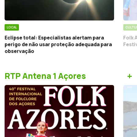
LOCAL
CULTU
Eclipse total: Especialistas alertam para
Folk 
perigo de não usar proteção adequada para
Festi
observação
+
RTP Antena 1 Açores