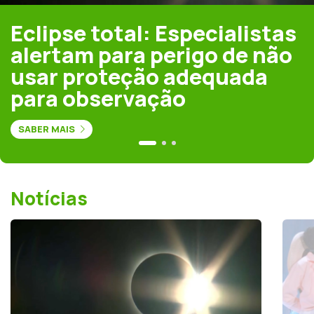
Eclipse total: Especialistas
alertam para perigo de não
usar proteção adequada
para observação
SABER MAIS
Notícias