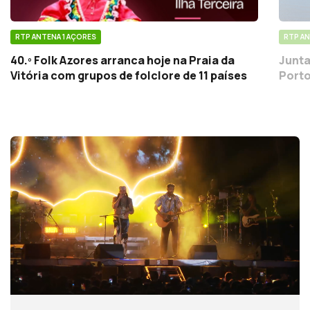
RTP ANTENA 1 AÇORES
RTP AN
40.º Folk Azores arranca hoje na Praia da
Junta
Vitória com grupos de folclore de 11 países
Porto